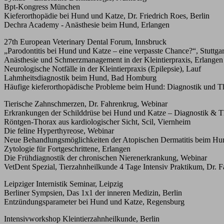
Bpt-Kongress München
Kieferorthopädie bei Hund und Katze, Dr. Friedrich Roes, Berlin
Dechra Academy - Anästhesie beim Hund, Erlangen
27th European Veterinary Dental Forum, Innsbruck
„Parodontitis bei Hund und Katze – eine verpasste Chance?“, Stuttgar
Anästhesie und Schmerzmanagement in der Kleintierpraxis, Erlangen
Neurologische Notfälle in der Kleintierpraxis (Epilepsie), Lauf
Lahmheitsdiagnostik beim Hund, Bad Homburg
Häufige kieferorthopädische Probleme beim Hund: Diagnostik und Th
Tierische Zahnschmerzen, Dr. Fahrenkrug, Webinar
Erkrankungen der Schilddrüse bei Hund und Katze – Diagnostik & T
Röntgen-Thorax aus kardiologischer Sicht, Scil, Viernheim
Die feline Hyperthyreose, Webinar
Neue Behandlungsmöglichkeiten der Atopischen Dermatitis beim Hu
Zytologie für Fortgeschrittene, Erlangen
Die Frühdiagnostik der chronischen Nierenerkrankung, Webinar
VetDent Spezial, Tierzahnheilkunde 4 Tage Intensiv Praktikum, Dr.
Leipziger Internistik Seminar, Leipzig
Berliner Sympsien, Das 1x1 der inneren Medizin, Berlin
Entzündungsparameter bei Hund und Katze, Regensburg
Intensivworkshop Kleintierzahnheilkunde, Berlin