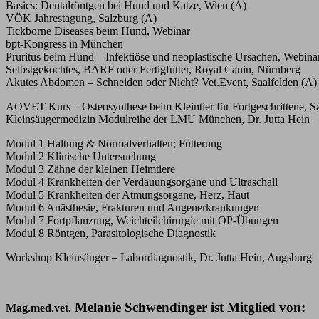
Basics: Dentalröntgen bei Hund und Katze, Wien (A)
VÖK Jahrestagung, Salzburg (A)
Tickborne Diseases beim Hund, Webinar
bpt-Kongress in München
Pruritus beim Hund – Infektiöse und neoplastische Ursachen, Webina
Selbstgekochtes, BARF oder Fertigfutter, Royal Canin, Nürnberg
Akutes Abdomen – Schneiden oder Nicht? Vet.Event, Saalfelden (A)
AOVET Kurs – Osteosynthese beim Kleintier für Fortgeschrittene, S
Kleinsäugermedizin Modulreihe der LMU München, Dr. Jutta Hein
Modul 1 Haltung & Normalverhalten; Fütterung
Modul 2 Klinische Untersuchung
Modul 3 Zähne der kleinen Heimtiere
Modul 4 Krankheiten der Verdauungsorgane und Ultraschall
Modul 5 Krankheiten der Atmungsorgane, Herz, Haut
Modul 6 Anästhesie, Frakturen und Augenerkrankungen
Modul 7 Fortpflanzung, Weichteilchirurgie mit OP-Übungen
Modul 8 Röntgen, Parasitologische Diagnostik
Workshop Kleinsäuger – Labordiagnostik, Dr. Jutta Hein, Augsburg
Melanie Schwendinger ist Mitglied von:
Mag.med.vet.