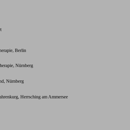
t
erapie, Berlin
herapie, Nürnberg
nd, Nürnberg
 Fahrenkurg, Herrsching am Ammersee