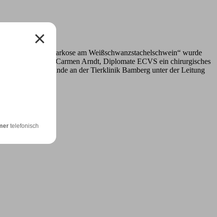
rüfung zum Thema „Narkose am Weißschwanzstachelschwein“ wurde
 Leitung von Frau Dr. Carmen Arndt, Diplomate ECVS ein chirurgisches
in für Tierzahnheilkunde an der Tierklinik Bamberg unter der Leitung
 sorgen!
mer
telefonisch