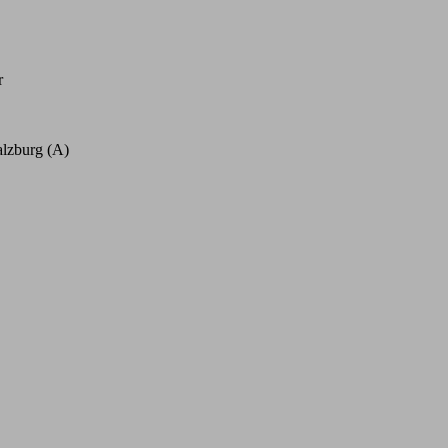
r
alzburg (A)