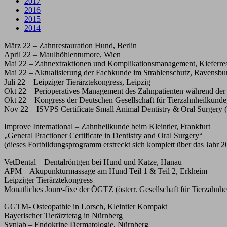
2017
2016
2015
2014
März 22 – Zahnrestauration Hund, Berlin
April 22 – Maulhöhlentumore, Wien
Mai 22 – Zahnextraktionen und Komplikationsmanagement, Kieferrese
Mai 22 – Aktualisierung der Fachkunde im Strahlenschutz, Ravensbu
Juli 22 – Leipziger Tierärztekongress, Leipzig
Okt 22 – Perioperatives Management des Zahnpatienten während der
Okt 22 – Kongress der Deutschen Gesellschaft für Tierzahnheilkunde
Nov 22 – ISVPS Certificate Small Animal Dentistry & Oral Surgery (
Improve International – Zahnheilkunde beim Kleintier, Frankfurt
„General Practioner Certificate in Dentistry and Oral Surgery“
(dieses Fortbildungsprogramm erstreckt sich komplett über das Jahr 
VetDental – Dentalröntgen bei Hund und Katze, Hanau
APM – Akupunkturmassage am Hund Teil 1 & Teil 2, Erkheim
Leipziger Tierärztekongress
Monatliches Joure-fixe der ÖGTZ (österr. Gesellschaft für Tierzahn
GGTM- Osteopathie in Lorsch, Kleintier Kompakt
Bayerischer Tierärztetag in Nürnberg
Synlab – Endokrine Dermatologie, Nürnberg