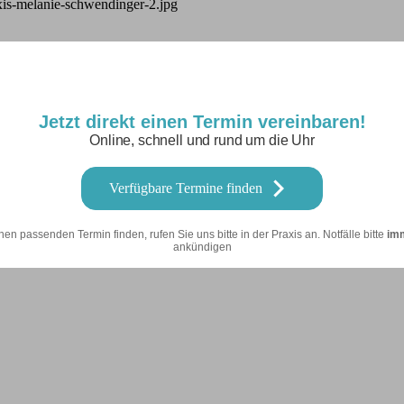
teressieren.
MedUni Vienna Veterinärmedizin studiert. Nach bestandener Diplomp
ßend absolvierte ich an der Tierklinik Weilheim, Oberbayern unter der
Jetzt direkt einen Termin vereinbaren!
ivaten Tierkliniken für Kleintiere in Bayern tätig. Zuletzt als Oberärzt
Online, schnell und rund um die Uhr
Assistenztierärztin in einer Kleintierpraxis in Mittelfranken.
Verfügbare Termine finden
erärztin ganz besonders!
aft erfahren.
ine persönliche Mission für bessere Zahngesundheit bei Ihren Tieren zu
nen passenden Termin finden, rufen Sie uns bitte in der Praxis an. Notfälle bitte
im
ankündigen